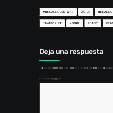
#DESARROLLO-WEB
AGILE
DESARRO
JAVASCRIPT
NOSQL
REACT
REA
Deja una respuesta
Tu dirección de correo electrónico no será publ
Comentario
*