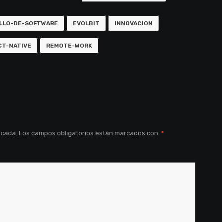
LLO-DE-SOFTWARE
EVOLBIT
INNOVACION
CT-NATIVE
REMOTE-WORK
icada.
Los campos obligatorios están marcados con
*