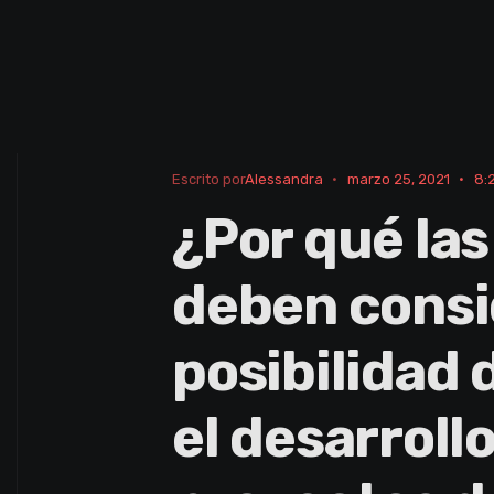
Escrito por
Alessandra
•
marzo 25, 2021
•
8:
¿Por qué la
deben consi
posibilidad
el desarroll