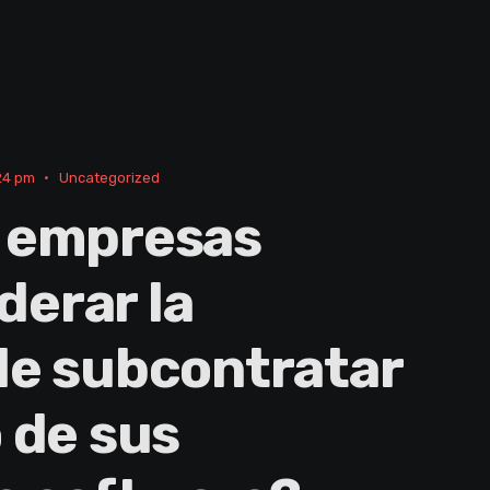
24 pm
•
Uncategorized
s empresas
derar la
 de subcontratar
o de sus