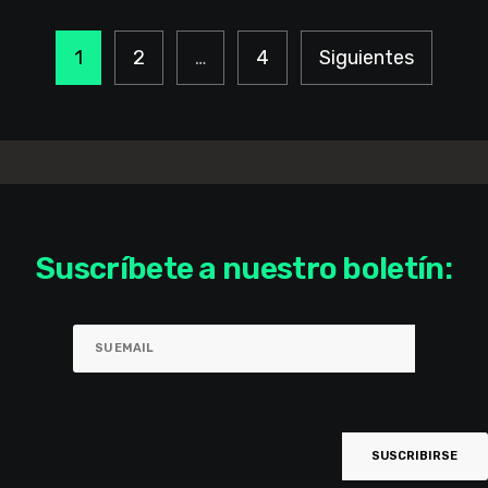
Posts
pagination
1
2
…
4
Siguientes
Suscríbete a nuestro boletín: