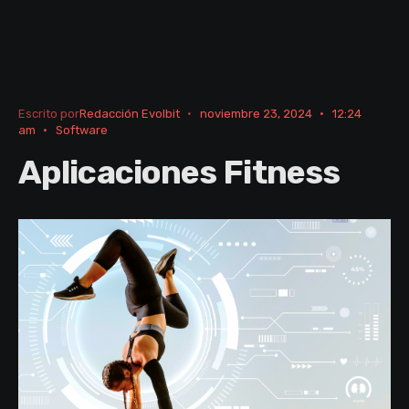
Escrito por
Redacción Evolbit
•
noviembre 23, 2024
•
12:24
am
•
Software
Aplicaciones Fitness