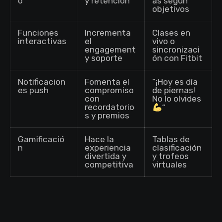
o
y retención
as según
objetivos
Funciones
Incrementa
Clases en
interactivas
el
vivo o
engagement
sincronizaci
y soporte
ón con Fitbit
Notificacion
Fomenta el
“¡Hoy es día
es push
compromiso
de piernas!
con
No lo olvides
recordatorio
”
s y premios
Gamificació
Hace la
Tablas de
n
experiencia
clasificación
divertida y
y trofeos
competitiva
virtuales